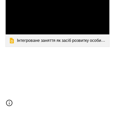
Інтегроване заняття як засіб розвитку особистості в дошкільному.ppt