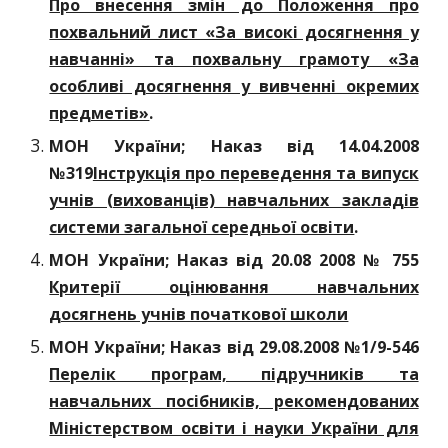
Про внесення змін до Положення про
похвальний лист «За високі досягнення у
навчанні» та похвальну грамоту «За
особливі досягнення у вивченні окремих
предметів»
.
МОН України; Наказ від 14.04.2008
№319
Інструкція про переведення та випуск
учнів (вихованців) навчальних закладів
системи загальної середньої освіти
.
МОН України; Наказ від 20.08 2008 № 755
Критерії оцінювання навчальних
досягнень учнів початкової школи
МОН України; Наказ від 29.08.2008 №1/9-546
Перелік програм, підручників та
навчальних посібників, рекомендованих
Міністерством освіти і науки України для