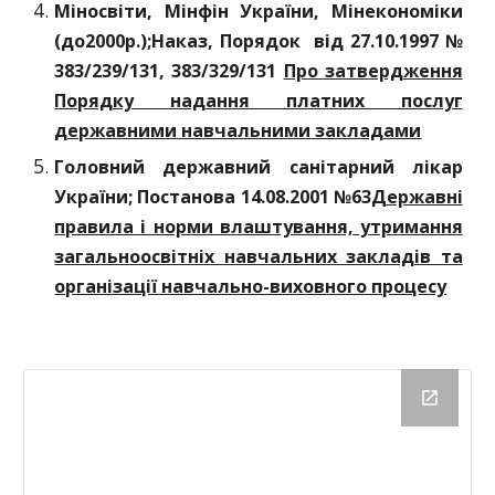
Міносвіти, Мінфін України, Мінекономіки
(до2000р.);Наказ, Порядок вiд 27.10.1997 №
383/239/131, 383/329/131
Про затвердження
Порядку надання платних послуг
державними навчальними закладами
Головний державний санітарний лікар
України; Постанова 14.08.2001 №63
Державні
правила і норми влаштування, утримання
загальноосвітніх навчальних закладів та
організації навчально-виховного процесу