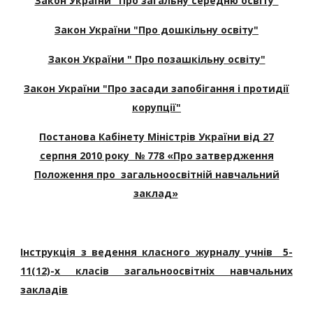
Закон України "Про загальну середню освіту"
Закон України "Про дошкільну освіту"
Закон України " Про позашкільну освіту"
Закон України "Про засади запобігання і протидії
корупції"
Постанова Кабінету Міністрів України від 27
серпня 2010 року № 778 «Про затвердження
Положення про загальноосвітній навчальний
заклад»
Інструкція з ведення класного журналу учнів 5-
11(12)-х класів загальноосвітніх навчальних
закладів