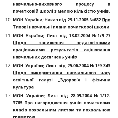
навчально-виховного процесу в
початковій школі з малою кількістю учнів.
МОН України; Наказ від 29.11.2005 №682
Про
Типові навчальні плани початкової школи
МОН України; Лист від 18.02.2004 №1/9-77
Щодо заниження педагогічними
працівниками результатів оцінювання
навчальних досягнень учнів
МОН України; Лист від 25.06.2004 №1/9-343
Щодо використання навчального часу
освітньої галузі „Здоров’я і фізична
культура
МОН України; Лист від 28.09.2004 №1/12-
3765 Про нагородження учнів початкових
класів похвальним листом та похвальною
грамотою