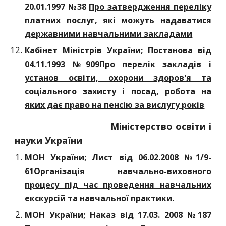
20.01.1997 №38
Про затвердження переліку
платних послуг, які можуть надаватися
державними навчальними закладами
Кабінет Міністрів України; Постанова від
04.11.1993 №909
Про перелік закладів і
установ освіти, охорони здоров'я та
соціального захисту і посад, робота на
яких дає право на пенсію за вислугу років
Міністерство освіти і
науки України
МОН України; Лист від 06.02.2008 №1/9-
61
Організація навчально-виховного
процесу під час проведення навчальних
екскурсій та навчальної практики
.
МОН України; Наказ від 17.03. 2008 №187