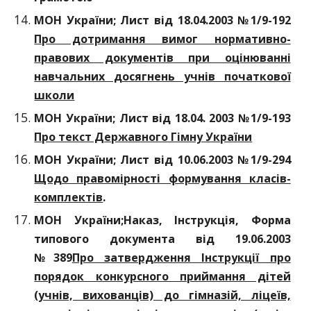
МОН України; Лист від 18.04.2003 №1/9-192
Про дотримання вимог нормативно-
правових документів при оцінюванні
навчальних досягнень учнів початкової
школи
МОН України; Лист від 18.04. 2003 №1/9-193
Про текст Державного Гімну України
МОН України; Лист від 10.06.2003 №1/9-294
Щодо правомірності формування класів-
комплектів
.
МОН України;Наказ, Інструкція, Форма
типового документа вiд 19.06.2003
№389
Про затвердження Інструкції про
порядок конкурсного приймання дітей
(учнів, вихованців) до гімназій, ліцеїв,