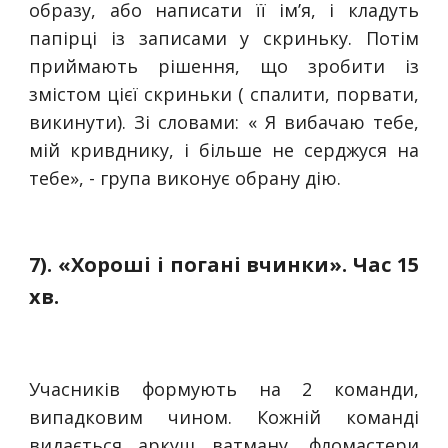
образу, або написати її ім’я, і кладуть
папірці із записами у скриньку. Потім
приймають рішення, що зробити із
змістом цієї скриньки ( спалити, порвати,
викинути). Зі словами: « Я вибачаю тебе,
мій кривднику, і більше не серджуся на
тебе», - група виконує обрану дію.
7). «Хороші і погані вчинки». Час 15
хв.
Учасників формують на 2 команди,
випадковим чином. Кожній команді
видається аркуш ватману, фломастери