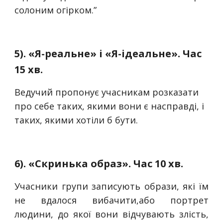
солоним огірком.”
5). «Я-реальне» і «Я-ідеальне». Час
15 хв.
Ведучий пропонує учасникам розказати
про себе таких, якими вони є насправді, і
таких, якими хотіли б бути.
6). «Скринька образ». Час 10 хв.
Учасники групи записують образи, які їм
не вдалося вибачити,або портрет
людини, до якої вони відчувають злість,