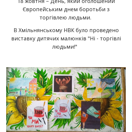
18 жовтня – День, який оголошений
Європейським днем боротьби з
торгівлею людьми.
В Хмільнянському НВК було проведено
виставку дитячих малюнків "Ні - торгівлі
людьми!"