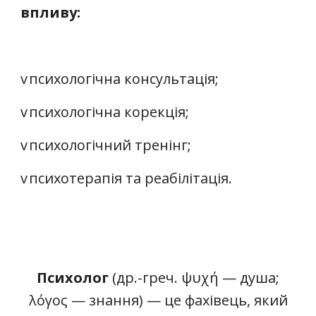
впливу:
v
психологічна консультація;
v
психологічна корекція;
v
психологічний тренінг;
v
психотерапія та реабілітація.
Психолог
(др.-греч. ψυχή — душа;
λόγος — знання) — це фахівець, який