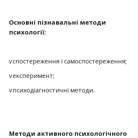
Основні пізнавальні методи
психології:
v
спостереження і самоспостереження;
v
експеримент;
v
психодіагностичні методи.
Методи активного психологічного