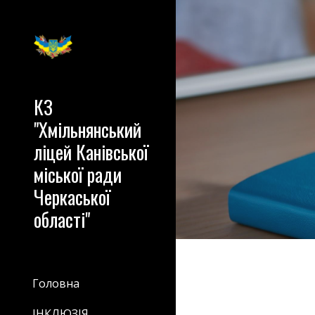
Sk
КЗ
"Хмільнянський
ліцей Канівської
міської ради
Черкаської
області"
Головна
ІНКЛЮЗІЯ