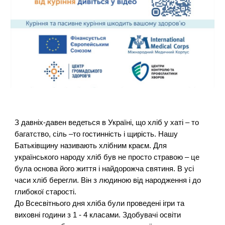
З давніх-давен ведеться в Україні, що хліб у хаті – то
багатство, сіль –то гостинність і щирість. Нашу
Батьківщину називають хлібним краєм. Для
українського народу хліб був не просто стравою – це
була основа його життя і найдорожча святиня. В усі
часи хліб берегли. Він з людиною від народження і до
глибокої старості.
До Всесвітнього дня хліба були проведені ігри та
виховні години з 1 - 4 класами. Здобувачі освіти