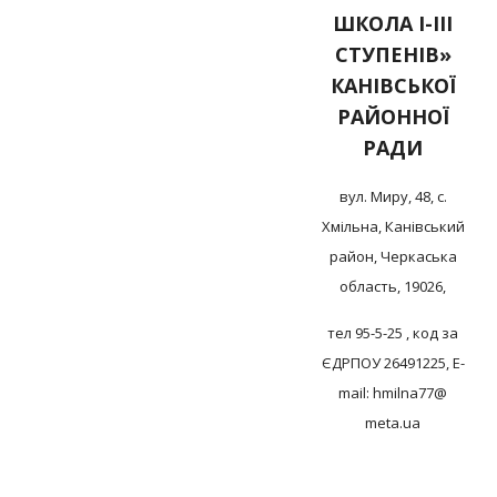
ШКОЛА І-ІІІ
СТУПЕНІВ»
КАНІВСЬКОЇ
РАЙОННОЇ
РАДИ
вул. Миру, 48, с.
Хмільна, Канівський
район, Черкаська
область, 19026,
тел 95-5-25 , код за
ЄДРПОУ 26491225, E-
mail: hmilna77@
meta.ua