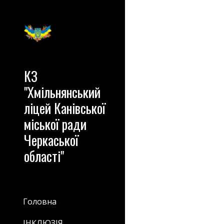
Sk
КЗ
"Хмільнянський
ліцей Канівської
міської ради
Черкаської
області"
Головна
ІНКЛЮЗІЯ