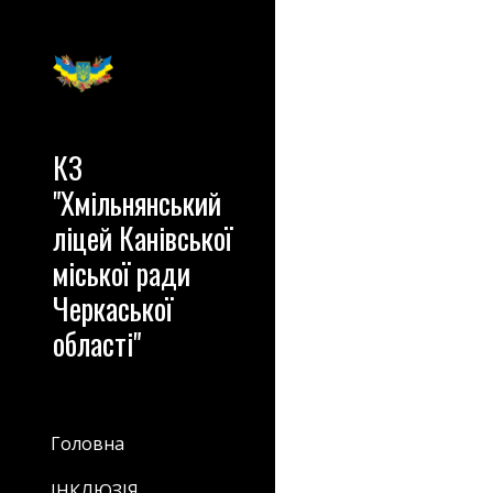
Sk
КЗ
"Хмільнянський
ліцей Канівської
міської ради
Черкаської
області"
Головна
ІНКЛЮЗІЯ